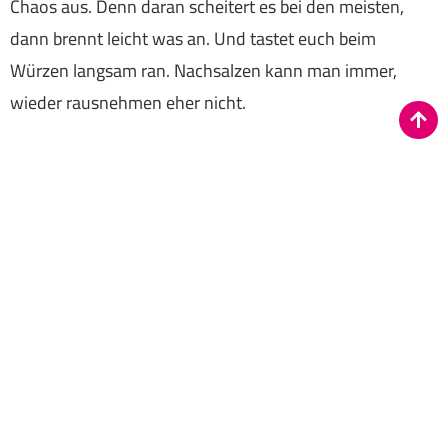
Chaos aus. Denn daran scheitert es bei den meisten,
dann brennt leicht was an. Und tastet euch beim
Würzen langsam ran. Nachsalzen kann man immer,
wieder rausnehmen eher nicht.
Dürfen wir uns auf ein weiteres Kochbuch von euch
freuen?
Beide: Ja, natürlich dürfen sich unsere Fans auf weitere
„Dahoam-is-Dahoam-Kochbücher“ freuen!
Nicole Hannay / Kirstin Strecker