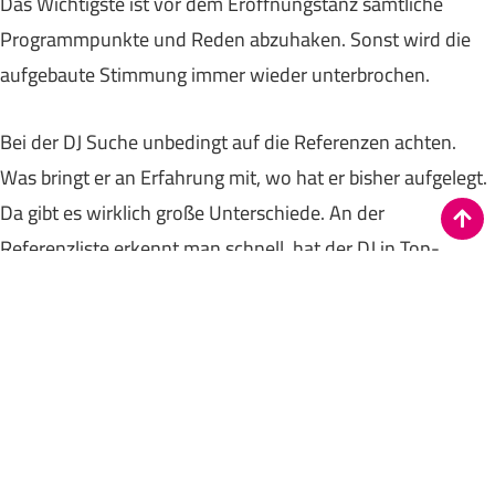
Das Wichtigste ist vor dem Eröffnungstanz sämtliche
Programmpunkte und Reden abzuhaken. Sonst wird die
aufgebaute Stimmung immer wieder unterbrochen.
Bei der DJ Suche unbedingt auf die Referenzen achten.
Was bringt er an Erfahrung mit, wo hat er bisher aufgelegt.
Da gibt es wirklich große Unterschiede. An der
Referenzliste erkennt man schnell, hat der DJ in Top-
Locations oder eher in kleinen Landgasthöfen aufgelegt.
Klar das Internet ist geduldig, aber anhand von Bildern,
Aufmachung und Musikbeispielen kann man schnell
erkennen in welche Richtung das geht. Beim Essen erwarte
ich ja auch, dass ein Profikoch am Start ist. Und das Paar
muss Prioritäten setzen. Will es für die Dekoration mehr